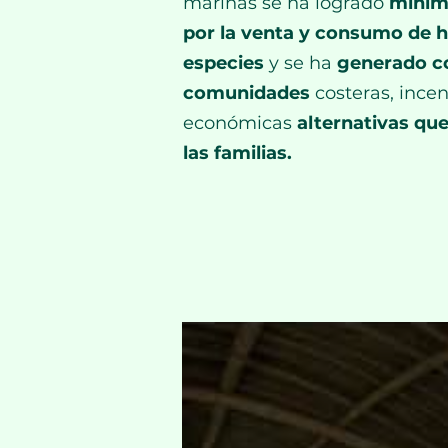
marinas se ha logrado
minim
por la venta y consumo de h
especies
y se ha
generado co
comunidades
costeras, ince
económicas
alternativas qu
las familias.