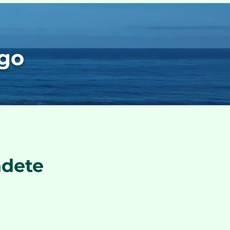
ago
ndete